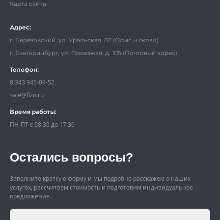
Карта сайта
Адрес:
г. Берёзовский, ул. Уральская, 82 (Офис и склад)
г. Екатеринбург, ул. Проезжая, д. 105 (Почтовый адрес)
Телефон:
8 343 345-09-52
sale@flzn.ru
Время работы:
ПН-ПТ с 08:30 до 17:30
Остались вопросы?
Заполните краткую форму и мы подробно расскажем о наших
услугах, рассчитаем стоимость и подготовим индивидуальное
предложение.