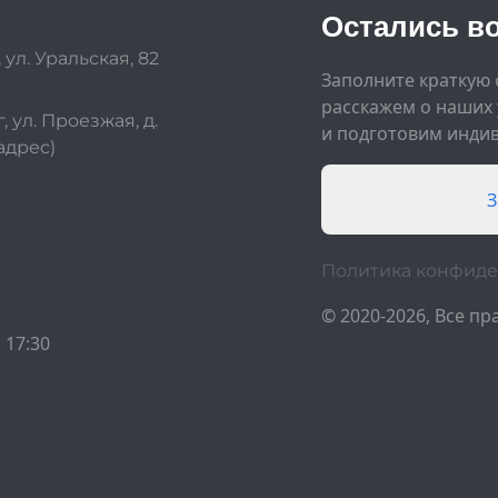
Остались в
 ул. Уральская, 82
Заполните краткую
расскажем о наших 
, ул. Проезжая, д.
и подготовим инди
адрес)
З
Политика конфид
© 2020-2026, Все п
 17:30