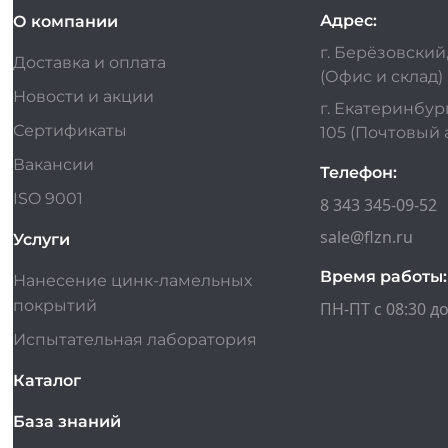
Адрес:
О компании
г. Берёзовский,
Доставка и оплата
(Офис и склад)
Новости и акции
г. Екатеринбург
Сертификаты
105 (Почтовый 
Вакансии
Телефон:
ISO 9001
8 343 345-09-52
sale@flzn.ru
Услуги
Время работы:
Нанесение цинк-ламельных
покрытий
ПН-ПТ с 08:30 до
Испытательная лаборатория
Каталог
База знаний