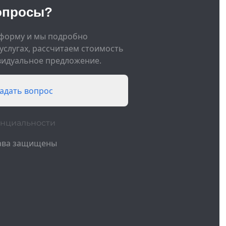
опросы?
 форму и мы подробно
услугах, рассчитаем стоимость
видуальное предложение.
адать вопрос
енциальности
рава защищены