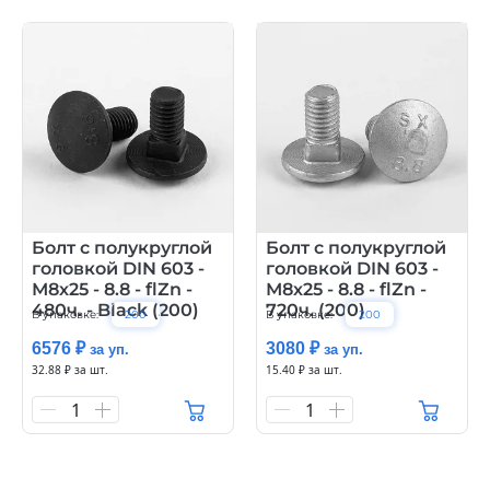
Болт с полукруглой
Болт с полукруглой
головкой DIN 603 -
головкой DIN 603 -
М8х25 - 8.8 - flZn -
М8х25 - 8.8 - flZn -
480ч. - Black (200)
720ч. (200)
В упаковке:
200
В упаковке:
200
6576 ₽
3080 ₽
за уп.
за уп.
32.88 ₽ за шт.
15.40 ₽ за шт.
1
1