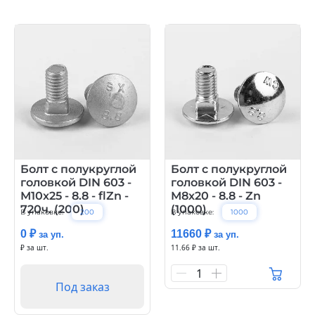
Болт с полукруглой
Болт с полукруглой
головкой DIN 603 -
головкой DIN 603 -
М10х25 - 8.8 - flZn -
М8х20 - 8.8 - Zn
720ч. (200)
(1000)
В упаковке:
200
В упаковке:
1000
0 ₽
11660 ₽
за уп.
за уп.
₽ за шт.
11.66 ₽ за шт.
1
Под заказ