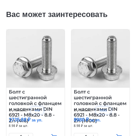
Вас может заинтересовать
Болт с
Болт с
шестигранной
шестигранной
головкой с фланцем
головкой с фланцем
и насечками DIN
и насечками DIN
В упаковке:
416
В упаковке:
1000
6921 - М8х20 - 8.8 -
6921 - М8х20 - 8.8 -
3735.68 ₽
8980 ₽
Zn (416)
за уп.
Zn (1000)
за уп.
8.98 ₽ за шт.
8.98 ₽ за шт.